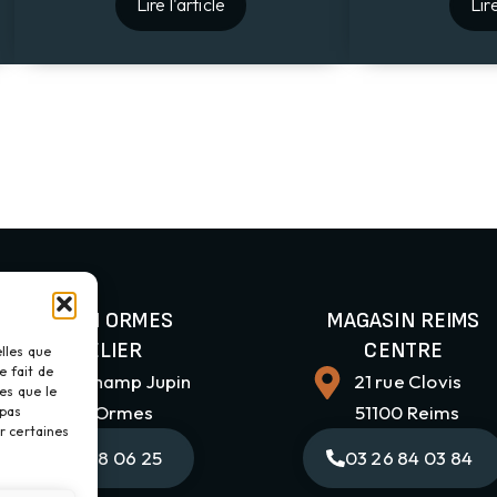
Lire l'article
Lire
MAGASIN ORMES
MAGASIN REIMS
& ATELIER
CENTRE
elles que
e fait de
2 Rue du Champ Jupin
21 rue Clovis
es que le
51370 Ormes
51100 Reims
 pas
r certaines
03 26 88 06 25
03 26 84 03 84